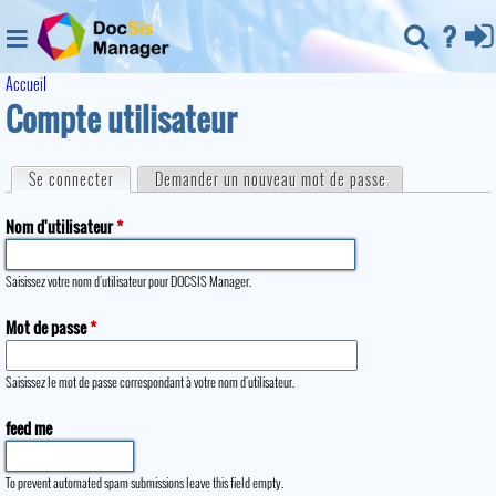
Jump to navigation
R
Accueil
V
Compte utilisateur
echer
Aide
Se
Menu
o
O
Se connecter
(onglet actif)
Demander un nouveau mot de passe
cher
conne
u
n
Nom d'utilisateur
*
s
cter
g
Saisissez votre nom d'utilisateur pour DOCSIS Manager.
ê
l
Mot de passe
*
t
e
e
Saisissez le mot de passe correspondant à votre nom d'utilisateur.
t
s
feed me
s
i
To prevent automated spam submissions leave this field empty.